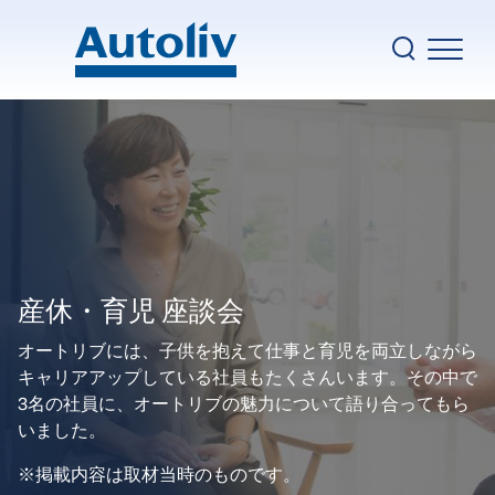
Skip to main content
Ma
BACK
企業情報
採用コンセプト
安全ソリューション
Passionate Colleagues - We Empower Safety（社
サステナビリティ
員インタビュー）
イノベーション
キービヘイビアー 私たちの働き方
採用
ダイバーシティ＆インクルージョン
産休・育児 座談会
ニュース
人材育成
Top nav
オートリブには、子供を抱えて仕事と育児を両立しながら
Autoliv.com
仕事紹介
キャリアアップしている社員もたくさんいます。その中で
お問い合わせ
3名の社員に、オートリブの魅力について語り合ってもら
福利厚生
いました。
産休・育児 座談会
※掲載内容は取材当時のものです。
採用に関するFAQ