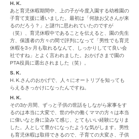
H. K.
あと育児休暇期間中、上の子が今度入園する幼稚園の
子育て支援に通いました。最初は「何故お父さんが来
るのだろう？」と謎!?に思われていたのですが
（笑）、育児休暇中であることを伝えると、園の先生
方、保護者の方々の間で評判になって「男性でも育児
休暇を3ヶ月も取れるなんて、しっかりしてて良い会
社ですね」とよく言われました。おかげさまで園の
PTA役員に選出されました（笑）。
S. K.
H. K.さんのおかげで、人々にオートリブを知っても
らえるきっかけになったんですね。
H. K.
その3か月間、ずっと子供の世話をしながら家事をす
るのは本当に大変で、世の中の働くママの方々は本当
に偉いなと身に染みて感じ、とてもいい経験になりま
した。人として豊かになったような気がします。男性
も育児休暇は取得できるので、子育ての大変さ、子供