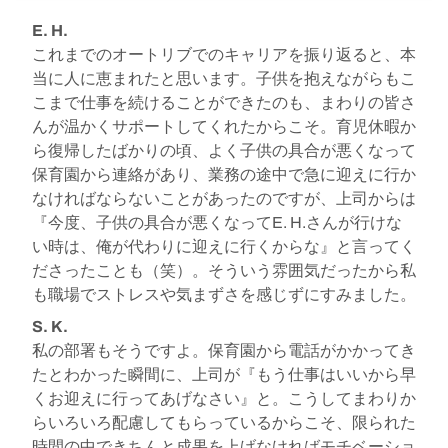
E. H.
これまでのオートリブでのキャリアを振り返ると、本
当に人に恵まれたと思います。子供を抱えながらもこ
こまで仕事を続けることができたのも、まわりの皆さ
んが温かくサポートしてくれたからこそ。育児休暇か
ら復帰したばかりの頃、よく子供の具合が悪くなって
保育園から連絡があり、業務の途中で急に迎えに行か
なければならないことがあったのですが、上司からは
『今度、子供の具合が悪くなってE. H.さんが行けな
い時は、俺が代わりに迎えに行くからな』と言ってく
ださったことも（笑）。そういう雰囲気だったから私
も職場でストレスや気まずさを感じずにすみました。
S. K.
私の部署もそうですよ。保育園から電話がかかってき
たとわかった瞬間に、上司が『もう仕事はいいから早
くお迎えに行ってあげなさい』と。こうしてまわりか
らいろいろ配慮してもらっているからこそ、限られた
時間の中できちんと成果を上げなければモチベーショ