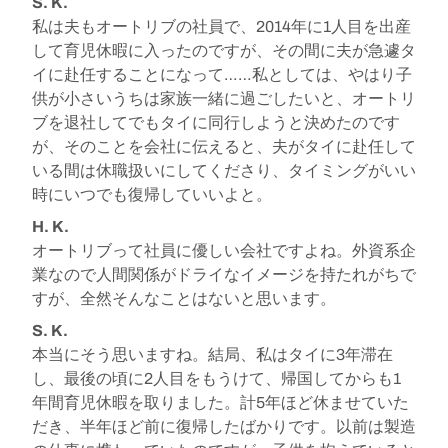
S. K.
私は夫もオートリブの社員で、2014年に1人目を出産
して育児休暇に入ったのですが、その間に夫が急遽タ
イに赴任することになって……私としては、やはり子
供が小さいうちは家族一緒に過ごしたいと、オートリ
ブを退社してでもタイに同行しようと決めたのです
が、そのことを会社に伝えると、夫がタイに赴任して
いる間は休職扱いにしてくださり、タイミングがいい
時にいつでも復帰していいよと。
H. K.
オートリブって社員に優しい会社ですよね。外資系企
業なので人間関係がドライなイメージを持たれがちで
すが、全然そんなことはないと思います。
S. K.
本当にそう思いますね。結局、私はタイに3年滞在
し、最後の頃に2人目をもうけて、帰国してからも1
年間育児休暇を取りました。計5年ほど休ませていた
だき、半年ほど前に復帰したばかりです。以前は製造