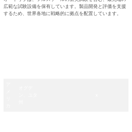
広範な試験設備を保有しています。製品開発と評価を支援
するため、世界各地に戦略的に拠点を配置しています。
加速
減速
実車
試験
試験
バン
衝突
用ス
用ス
ジー
ブレー
試験
レッ
レッ
スレ
キ試験
国
場所
ラボ
ド
ド
ッド
コース
ア
オグデ
メ
ン、ユタ
x
リ
州
カ
ア
デトロイ
メ
ト、ミシ
xxx
リ