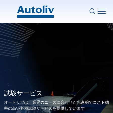
Skip to main content
Ma
BACK
企業情報
エアバッグ
安全ソリューション
シートベルト
サステナビリティ
ステアリングホイール
イノベーション
インフレータとイニシエータ
採用
テキスタイル
ニュース
Top nav
商用車ソリューション
Autoliv.com
モータサイクルと自転車
お問い合わせ
試験サービス
歩行者保護
オートリブは、業界のニーズに合わせた先進的でコスト効
電気的安全に関するソリューション
率の高い各種試験サービスを提供しています