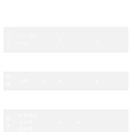
ガ
ンケーヴ
x
リ
ェシュド
ー
イ
ベンガル
ン
x
x
ール
ド
タ
チョンブ
x
イ
リ
中
上海
x
x
x
国
韓
ソウル
x
x
国
かすみが
日
うら市、
x
x
本
茨城県