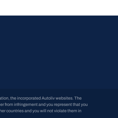
tation, the incorporated Autoliv websites. The
ner from infringement and you represent that you
er countries and you will not violate them in