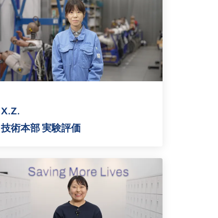
X.Z.
技術本部 実験評価