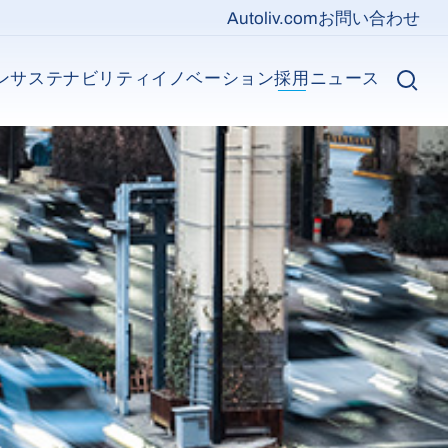
Top nav
Autoliv.com
お問い合わせ
ン
サステナビリティ
イノベーション
採用
ニュース
Main n