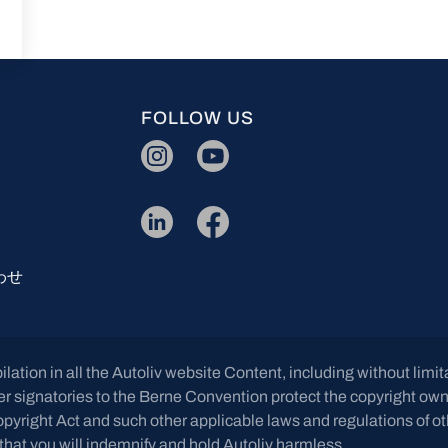
FOLLOW US
IG
YT
LI
FB
わせ
ilation in all the Autoliv website Content, including without limi
her signatories to the Berne Convention protect the copyright ow
yright Act and such other applicable laws and regulations of oth
that you will indemnify and hold Autoliv harmless.