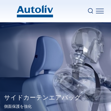
Skip to main content
Ma
BACK
BACK
企業情報
エアバッグ
ベルヌーイ助手席エアバッグ
安全ソリューション
フロントセンターエアバッグ
シートベルト
サステナビリティ
サイドカーテンエアバッグ
ステアリングホイール
イノベーション
インフレータとイニシエータ
採用
テキスタイル
ニュース
Top nav
商用車ソリューション
Autoliv.com
モータサイクルと自転車
お問い合わせ
サイドカーテンエアバッグ
歩行者保護
電気的安全に関するソリューション
側面保護を強化