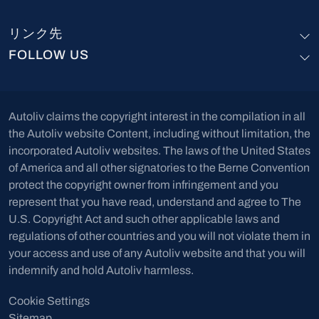
リンク先
FOLLOW US
Autoliv claims the copyright interest in the compilation in all
the Autoliv website Content, including without limitation, the
incorporated Autoliv websites. The laws of the United States
of America and all other signatories to the Berne Convention
protect the copyright owner from infringement and you
represent that you have read, understand and agree to The
U.S. Copyright Act and such other applicable laws and
regulations of other countries and you will not violate them in
your access and use of any Autoliv website and that you will
indemnify and hold Autoliv harmless.
Site services
Cookie Settings
Sitemap