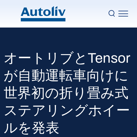
Skip to main content
Ma
企業情報
安全ソリューション
サステナビリティ
オートリブとTensor
イノベーション
が自動運転車向けに
採用
ニュース
世界初の折り畳み式
Top nav
Autoliv.com
ステアリングホイー
お問い合わせ
ルを発表